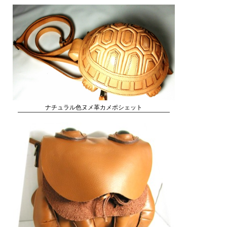
ナチュラル色ヌメ革カメポシェット