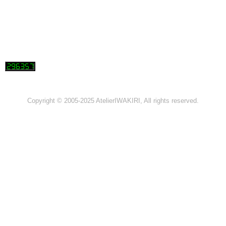
Copyright © 2005-2025 AtelierIWAKIRI, All rights reserved.