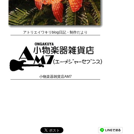
アトリエイワキリblog日記・制作だより
小物楽器雑貨店AM7