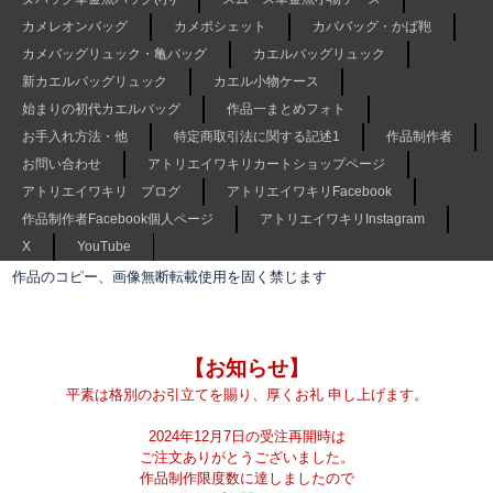
カメレオンバッグ
カメポシェット
カババッグ・かば鞄
カメバッグリュック・亀バッグ
カエルバッグリュック
新カエルバッグリュック
カエル小物ケース
始まりの初代カエルバッグ
作品一まとめフォト
お手入れ方法・他
特定商取引法に関する記述1
作品制作者
お問い合わせ
アトリエイワキリカートショップページ
アトリエイワキリ ブログ
アトリエイワキリFacebook
作品制作者Facebook個人ページ
アトリエイワキリInstagram
X
YouTube
作品のコピー、画像無断転載使用を固く禁じます
【お知らせ】
平素は格別のお引立てを賜り、厚くお礼 申し上げます。
2024年12月7日の受注再開時は
ご注文ありがとうございました。
作品制作限度数に達しましたので