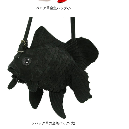
ベロア革金魚バッグ小
ヌバック革の金魚バッグ(大)