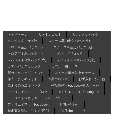
トップページ
カメポシェット
カメレオンバッグ
カババッグ・かば鞄
スムース革の金魚バッグ(小)
ベロア革金魚バッグ(大)
スムース革金魚バッグ(大)
ベロア革金魚バッグ(小)
カメバッグリュック
ヌバック革金魚バッグ(大)
ヌバック革金魚バッグ(小)
カエルバッグリュック
カエル小物ケース
新カエルバッグリュック
スムース革金魚小物ケース
作品一まとめフォト
作品の制作者
お手入れ方法・他
始まりのカエルバッグ
作品製作者Facebook個人ページ
アトリエイワキリ ブログ
アトリエイワキリInstagram
アトリエイワキリカートショップページ
アトリエイワキリFacebook
お問い合わせ
特定商取引法に関する記述1
YouTube
X