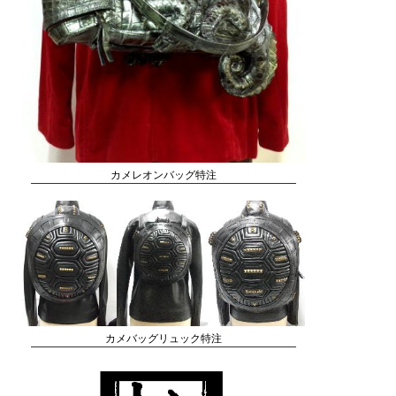
カメレオンバッグ特注
カメバッグリュック特注