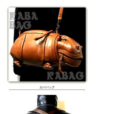
カババッグ