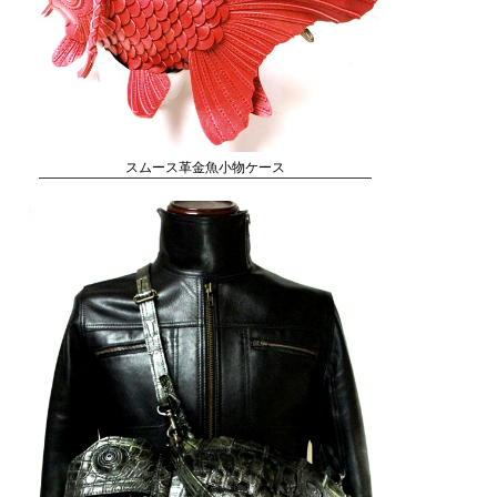
スムース革金魚小物ケース