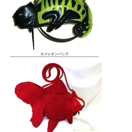
カメレオンバッグ