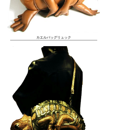
カエルバッグリュック