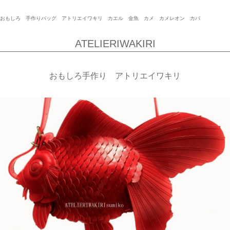
おもしろ 手作りバッグ アトリエイワキリ カエル 金魚 カメ カメレオン カバ
ATELIERIWAKIRI
おもしろ手作り アトリエイワキリ